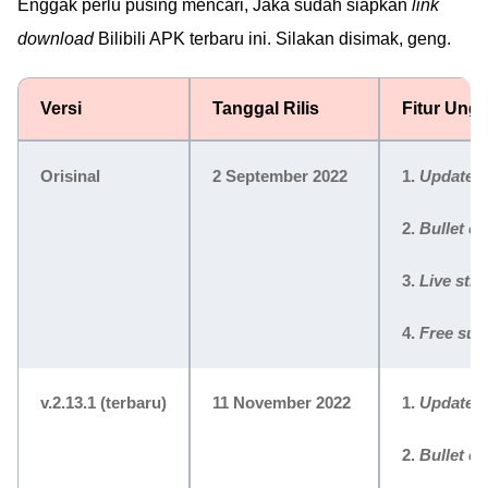
Enggak perlu pusing mencari, Jaka sudah siapkan
link
download
Bilibili APK terbaru ini. Silakan disimak, geng.
Versi
Tanggal Rilis
Fitur Ung
Orisinal
2 September 2022
1.
Update
a
2.
Bullet c
3.
Live str
4.
Free sub
v.2.13.1
(terbaru)
11 November 2022
1.
Update
a
2.
Bullet c