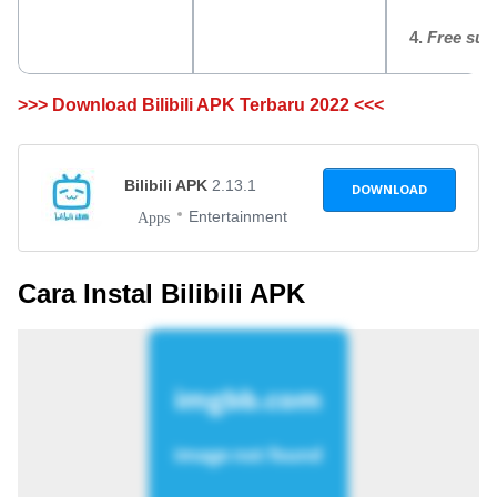
4.
Free sub
>>> Download Bilibili APK Terbaru 2022 <<<
Bilibili APK
2.13.1
DOWNLOAD
Entertainment
Apps
Cara Instal Bilibili APK