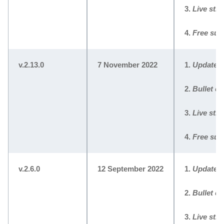
3.
Live str
4.
Free sub
v.2.13.0
7 November 2022
1.
Update
a
2.
Bullet c
3.
Live str
4.
Free sub
v.2.6.0
12 September 2022
1.
Update
a
2.
Bullet c
3.
Live str