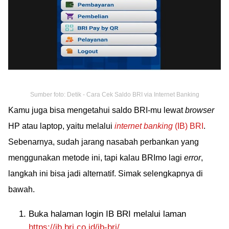
Sumber foto: Detik - Cara Cek Saldo BRI via Internet Banking
Kamu juga bisa mengetahui saldo BRI-mu lewat
browser
HP atau laptop, yaitu melalui
internet banking
(IB) BRI
.
Sebenarnya, sudah jarang nasabah perbankan yang
menggunakan metode ini, tapi kalau BRImo lagi
error
,
langkah ini bisa jadi alternatif. Simak selengkapnya di
bawah.
Buka halaman login IB BRI melalui laman
https://ib.bri.co.id/ib-bri/
.