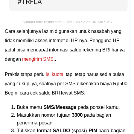
Sumber foto: Bisnis.com - Cara Cek Saldo BRI via SMS
Cara selanjutnya lazim digunakan untuk nasabah yang
tidak memiliki akses internet di HP-nya. Pengguna HP
jadul bisa mendapat informasi saldo rekening BRI hanya
dengan
mengirim SMS.
.
Praktis tanpa perlu
isi kuota
, tapi tetap harus sedia pulsa
yang cukup, ya, soalnya per SMS dikenakan biaya Rp500.
Begini cara cek saldo BRI lewat SMS:
Buka menu
SMS/Message
pada ponsel kamu.
Masukkan nomor tujuan
3300
pada bagian
penerima pesan.
Tuliskan format
SALDO
(spasi)
PIN
pada bagian