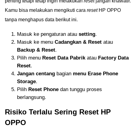
penting tetapi tetap ingin melakukan
reset
jangan khawatir.
Kamu bisa melakukan mengikuti cara
reset
HP OPPO
tanpa menghapus data berikut ini.
Masuk ke pengaturan atau
setting
.
Masuk ke menu
Cadangkan & Reset
atau
Backup & Reset
.
Pilih menu
Reset Data Pabrik
atau
Factory Data
Reset
.
Jangan centang
bagian
menu Erase Phone
Storage
.
Pilih
Reset Phone
dan tunggu proses
berlangsung.
Risiko Terlalu Sering Reset HP
OPPO