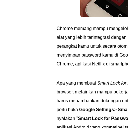
Chrome memang mampu mengelola 
alat yang lebih terintegrasi denga
perangkat kamu untuk secara otoma
menyimpan password kamu di Goog
Chrome, aplikasi Netflix di smartp
Apa yang membuat
Smart Lock for
browser, melainkan mampu bekerja
harus menambahkan dukungan untuk
perlu buka
Google Settings
>
Smar
nyalakan "
Smart Lock for Passw
aplikasi Android yang kompatibel t