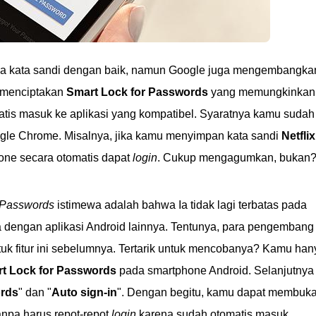
kata sandi dengan baik, namun Google juga mengembangka
n menciptakan
Smart Lock for Passwords
yang memungkinkan
tis masuk ke aplikasi yang kompatibel. Syaratnya kamu sudah
le Chrome. Misalnya, jika kamu menyimpan kata sandi
Netflix
hone secara otomatis dapat
login
. Cukup mengagumkan, bukan
 Passwords
istimewa adalah bahwa Ia tidak lagi terbatas pada
 dengan aplikasi Android lainnya. Tentunya, para pengembang
 fitur ini sebelumnya. Tertarik untuk mencobanya? Kamu han
t Lock for Passwords
pada smartphone Android. Selanjutnya
ords
" dan "
Auto sign-in
". Dengan begitu, kamu dapat membuk
anpa harus repot-repot
login
karena sudah otomatis masuk.