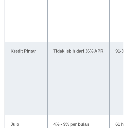
Kredit Pintar
Tidak lebih dari 36% APR
91-360
Julo
4% - 9% per bulan
61 har