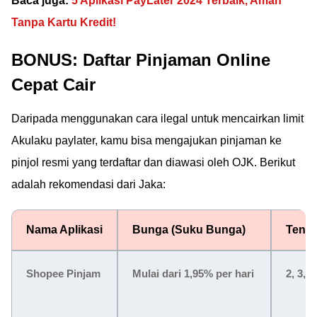
Baca juga:
5 Aplikasi PayLater 2024 Terbaik, Aman
Tanpa Kartu Kredit!
BONUS: Daftar Pinjaman Online
Cepat Cair
Daripada menggunakan cara ilegal untuk mencairkan limit
Akulaku paylater, kamu bisa mengajukan pinjaman ke
pinjol resmi yang terdaftar dan diawasi oleh OJK. Berikut
adalah rekomendasi dari Jaka:
Nama Aplikasi
Bunga (Suku Bunga)
Tenor
Shopee Pinjam
Mulai dari 1,95% per hari
2, 3, 