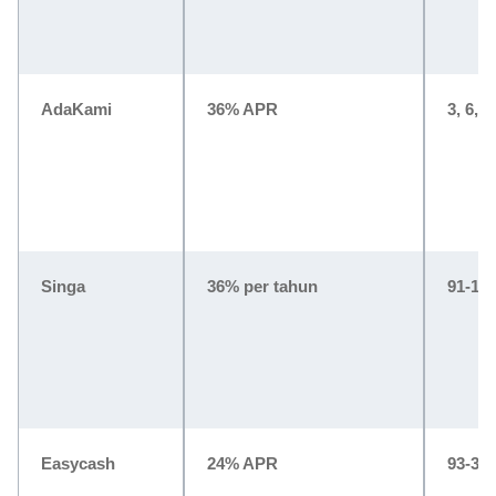
AdaKami
36% APR
3, 6, 
Singa
36% per tahun
91-100
Easycash
24% APR
93-360