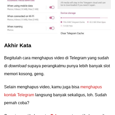
Akhir Kata
Begitulah cara menghapus video di Telegram yang sudah
di
download
supaya perangkatmu punya lebih banyak slot
memori kosong, geng.
Selain menghapus video, kamu juga bisa
menghapus
kontak Telegram
langsung banyak sekaligus, loh. Sudah
pernah coba?