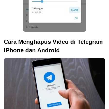
Cara Menghapus Video di Telegram
iPhone dan Android