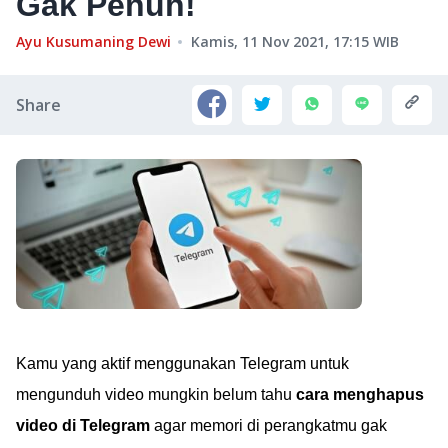
Gak Penuh!
Ayu Kusumaning Dewi
Kamis, 11 Nov 2021, 17:15
WIB
Share
Kamu yang aktif menggunakan Telegram untuk
mengunduh video mungkin belum tahu
cara menghapus
video di Telegram
agar memori di perangkatmu gak