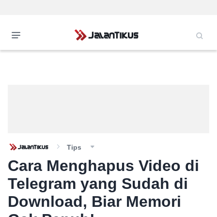
Tips
Cara Menghapus Video di
Telegram yang Sudah di
Download, Biar Memori