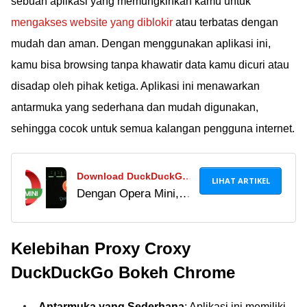
sebuah aplikasi yang memungkinkan kamu untuk
mengakses website yang diblokir
atau terbatas dengan
mudah dan aman. Dengan menggunakan aplikasi ini,
kamu bisa browsing tanpa khawatir data kamu dicuri atau
disadap oleh pihak ketiga. Aplikasi ini menawarkan
antarmuka yang sederhana dan mudah digunakan,
sehingga cocok untuk semua kalangan pengguna internet.
Download DuckDuckGo
LIHAT ARTIKEL
Dengan Opera Mini,
Video VPN Terbaru 2023,
kamu gak perlu
Bebas Streaming Bokeh
DuckDuckGo Video
No Sensor!
Kelebihan Proxy Croxy
VPN untuk bisa
streaming video
DuckDuckGo Bokeh Chrome
bokeh. Yuk, download
aplikasinya di sini!
Antarmuka yang Sederhana
: Aplikasi ini memiliki