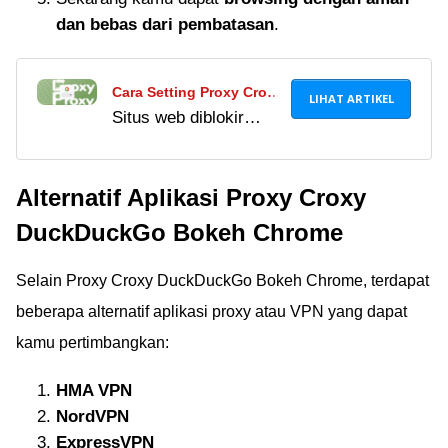
dan bebas dari pembatasan
.
Cara Setting Proxy Croxy
LIHAT ARTIKEL
Situs web diblokir
DuckDuckGo, Bebas
bukan halangan!
Akses Bokeh Tanpa VPN!
Simak cara melakukan
Alternatif Aplikasi Proxy Croxy
pengaturan proxy
croxy di browser
DuckDuckGo Bokeh Chrome
DuckDuckGo untuk
efek bokeh tanpa
Selain Proxy Croxy DuckDuckGo Bokeh Chrome, terdapat
sensor gratis.
beberapa alternatif aplikasi proxy atau VPN yang dapat
kamu pertimbangkan:
HMA VPN
NordVPN
ExpressVPN