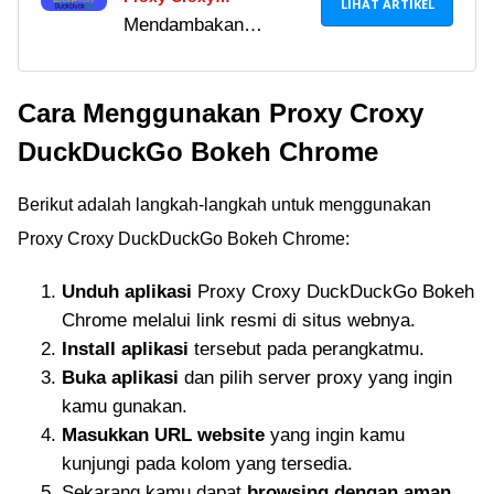
LIHAT ARTIKEL
Mendambakan
DuckDuckGo Bokeh
internetan gratis,
Chrome, Cara
bebas, dan aman?
Menggunakan Dan
Cara Menggunakan Proxy Croxy
Coba jajal proxy Croxy
Manfaatnya Di Tahun
DuckDuckGo bokeh
2023
DuckDuckGo Bokeh Chrome
Chrome saja! Bisa
buka situs apapun
Berikut adalah langkah-langkah untuk menggunakan
tanpa blokir!
Proxy Croxy DuckDuckGo Bokeh Chrome:
Unduh aplikasi
Proxy Croxy DuckDuckGo Bokeh
Chrome melalui link resmi di situs webnya.
Install aplikasi
tersebut pada perangkatmu.
Buka aplikasi
dan pilih server proxy yang ingin
kamu gunakan.
Masukkan URL website
yang ingin kamu
kunjungi pada kolom yang tersedia.
Sekarang kamu dapat
browsing dengan aman