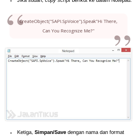
Jika sudah,
copy script
berikut ke dalam Notepad:
CreateObject("SAPI.SpVoice").Speak"Hi There,
Can You Recognize Me?"
Ketiga,
Simpan/Save
dengan nama dan format