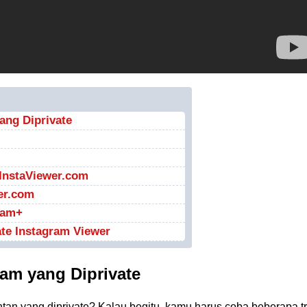
ang Diprivate
eInstaViewer.com
er.com
ram+
te Instagram Viewer
ram yang Diprivate
an yang diprivate? Kalau begitu, kamu harus coba beberapa tr