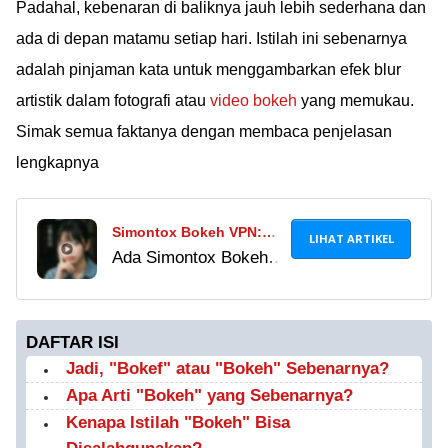
Padahal, kebenaran di baliknya jauh lebih sederhana dan
ada di depan matamu setiap hari. Istilah ini sebenarnya
adalah pinjaman kata untuk menggambarkan efek blur
artistik dalam fotografi atau
video bokeh
yang memukau.
Simak semua faktanya dengan membaca penjelasan
lengkapnya
Simontox Bokeh VPN:
LIHAT ARTIKEL
Ada Simontox Bokeh
Aplikasi Resmi Di Play
VPN di Play Store, tapi
Store Atau APK Ilegal
ada juga APK
Berbahaya?
ilegalnya. Apa
DAFTAR ISI
bedanya? Jaka
Jadi, "Bokef" atau "Bokeh" Sebenarnya?
jelaskan tuntas, dari
Apa Arti "Bokeh" yang Sebenarnya?
review aplikasi resmi
Kenapa Istilah "Bokeh" Bisa
sampai bahaya APK