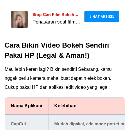
Stop Cari Film Bokeh
LIHAT ARTIKEL
Penasaran soal film
Effect Video Loop! Ini
bokeh effect video loop
Arti & Cara Aman
full youtube download?
Downloadnya
Cara Bikin Video Bokeh Sendiri
Jaka bongkar tuntas
arti sebenarnya,
Pakai HP (Legal & Aman!)
risikonya, & kasih
alternatif download
Mau lebih keren lagi? Bikin sendiri! Sekarang, kamu
yang aman!
nggak perlu kamera mahal buat dapetin efek bokeh.
Cukup pakai HP dan aplikasi edit video yang legal.
Nama Aplikasi
Kelebihan
CapCut
Mudah dipakai, ada mode potret otom