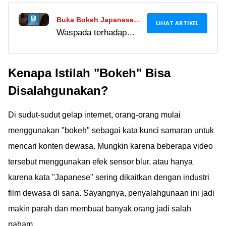
Buka Bokeh Japanese
LIHAT ARTIKEL
Waspada terhadap
Translation To English
risiko mengunduh
Indonesia Full Version
Xnxubd VPN Browser
Download, Harus Install
Kenapa Istilah "Bokeh" Bisa
ilegal. Pelajari
XNXUBD VPN Browser
alternatif VPN aman
APK?
Disalahgunakan?
dan cara mengakses
konten video legal.
Di sudut-sudut gelap internet, orang-orang mulai
menggunakan "bokeh" sebagai kata kunci samaran untuk
mencari konten dewasa. Mungkin karena beberapa video
tersebut menggunakan efek sensor blur, atau hanya
karena kata "Japanese" sering dikaitkan dengan industri
film dewasa di sana. Sayangnya, penyalahgunaan ini jadi
makin parah dan membuat banyak orang jadi salah
paham.