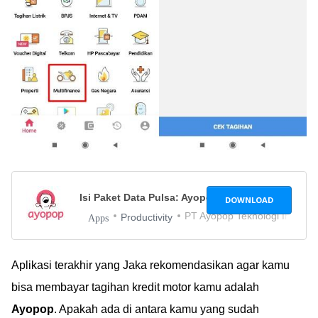
Isi Paket Data Pulsa: Ayopop
4.6.2
DOWNLOAD
PT Ayopop Teknologi Indones
Productivity
Apps
Aplikasi terakhir yang Jaka rekomendasikan agar kamu
bisa membayar tagihan kredit motor kamu adalah
Ayopop
. Apakah ada di antara kamu yang sudah