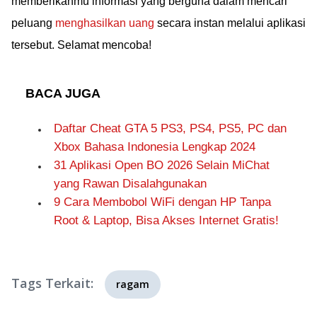
memberikanmu informasi yang berguna dalam mencari
peluang
menghasilkan uang
secara instan melalui aplikasi
tersebut. Selamat mencoba!
BACA JUGA
Daftar Cheat GTA 5 PS3, PS4, PS5, PC dan
Xbox Bahasa Indonesia Lengkap 2024
31 Aplikasi Open BO 2026 Selain MiChat
yang Rawan Disalahgunakan
9 Cara Membobol WiFi dengan HP Tanpa
Root & Laptop, Bisa Akses Internet Gratis!
Tags Terkait:
ragam