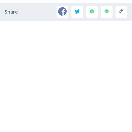
Share