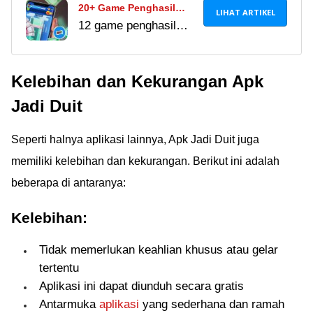
20+ Game Penghasil
LIHAT ARTIKEL
12 game penghasil
Saldo DANA Tercepat
saldo DANA gratis
2024, Terbukti Membayar
2026: MAGER, JOYit,
& Langsung Cair!
Kelebihan dan Kekurangan Apk
Island King, ISUL,
JadiDuit & lainnya.
Jadi Duit
Terbukti bayar, tanpa
deposit, tips anti-
Seperti halnya aplikasi lainnya, Apk Jadi Duit juga
scam!
memiliki kelebihan dan kekurangan. Berikut ini adalah
beberapa di antaranya:
Kelebihan:
Tidak memerlukan keahlian khusus atau gelar
tertentu
Aplikasi ini dapat diunduh secara gratis
Antarmuka
aplikasi
yang sederhana dan ramah