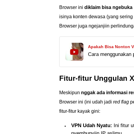
Browser ini
diklaim bisa ngebuka 
isinya konten dewasa (yang sering
Browser juga ngejanjiin perlindun
Apakah Bisa Nonton V
Cara menggunakan p
English dengan Proxy
bokeh Jepang dengan
sini. Cek sebelum 
Fitur-fitur Unggulan
Meskipun
nggak ada informasi re
Browser ini (ini udah jadi
red flag
pe
fitur-fitur kayak gini:
VPN Udah Nyatu:
Ini fitur
nyembunyiin IP aslimu.