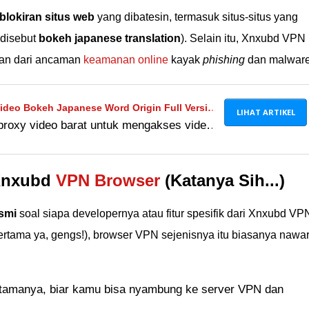
blokiran situs web
yang dibatesin, termasuk situs-situs yang
 disebut
bokeh japanese translation
). Selain itu, Xnxubd VPN
gan dari ancaman
keamanan online
kayak
phishing
dan malware
ideo Bokeh Japanese Word Origin Full Version
LIHAT ARTIKEL
roxy video barat untuk mengakses video
 Video Barat?
 aman dan efektif bisa kamu simak di
mencoba!
 Xnxubd
VPN Browser
(Katanya Sih...)
smi
soal siapa developernya atau fitur spesifik dari Xnxubd VP
rtama ya, gengs!), browser VPN sejenisnya itu biasanya nawar
 utamanya, biar kamu bisa nyambung ke server VPN dan