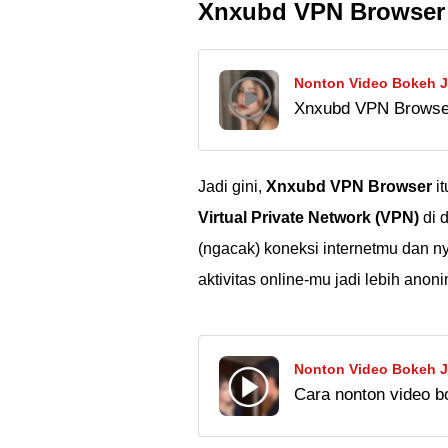
Xnxubd VPN Browser 
Nonton Video Bokeh J
Xnxubd VPN Browser
VPN Browser Downloa
untuk nonton Video
asli dengan aman. Si
Jadi gini,
Xnxubd VPN Browser
it
Virtual Private Network (VPN)
di 
(ngacak) koneksi internetmu dan ny
aktivitas online-mu jadi lebih anon
Nonton Video Bokeh J
Cara nonton video b
Proxy Simontok
Simontok di 2025. P
rekomendasi VPN te