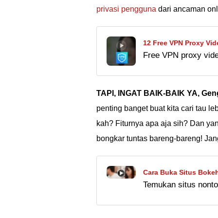
privasi pengguna
dari ancaman onl
12 Free VPN Proxy Vide
Free VPN proxy video
Gratis!
Coba juga blue proxy
Indonesia tanpa ribet
TAPI, INGAT BAIK-BAIK YA, Gen
penting banget buat kita cari tau 
kah? Fiturnya apa aja sih? Dan yang
bongkar tuntas bareng-bareng! Jan
Cara Buka Situs Boke
Temukan situs nonto
Web Proxy Bokeh Jep
Jepang tanpa VPN. W
Jepang yang diblokir