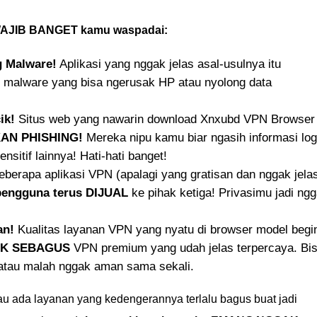
 WAJIB BANGET kamu waspadai:
g Malware!
Aplikasi yang nggak jelas asal-usulnya itu
 malware yang bisa ngerusak HP atau nyolong data
ik!
Situs web yang nawarin download Xnxubd VPN Browser
KAN PHISHING!
Mereka nipu kamu biar ngasih informasi log
ensitif lainnya! Hati-hati banget!
berapa aplikasi VPN (apalagi yang gratisan dan nggak jela
pengguna terus DIJUAL
ke pihak ketiga! Privasimu jadi ng
an!
Kualitas layanan VPN yang nyatu di browser model begi
K SEBAGUS
VPN premium yang udah jelas terpercaya. Bi
 atau malah nggak aman sama sekali.
u ada layanan yang kedengerannya terlalu bagus buat jadi