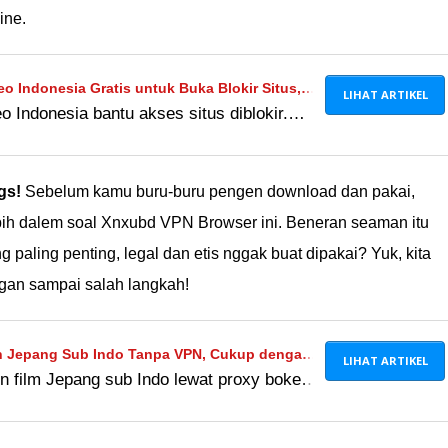
ine.
o Indonesia Gratis untuk Buka Blokir Situs,
LIHAT ARTIKEL
 Indonesia bantu akses situs diblokir.
 gratis & VPN nonton video gratis
!
gs!
Sebelum kamu buru-buru pengen download dan pakai,
lebih dalem soal Xnxubd VPN Browser ini. Beneran seaman itu
 paling penting, legal dan etis nggak buat dipakai? Yuk, kita
gan sampai salah langkah!
h Jepang Sub Indo Tanpa VPN, Cukup dengan
LIHAT ARTIKEL
n film Jepang sub Indo lewat proxy bokeh
ang
aspadai risiko dari akses ke situs porno
.