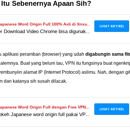
Itu Sebenernya Apaan Sih?
apanese Word Origin Full 100% Asli di Xnxubd
LIHAT ARTIKEL
 Download Video Chrome bisa digunakan
d Video Chrome, Bahaya?
 Bokeh Japanese Word Origin Full 100%
mak caranya di sini.
u aplikasi peramban (browser) yang udah
digabungin sama fit
dalemnya. Buat yang belum tau, VPN itu fungsinya buat ngenkri
embunyiin alamat IP (Internet Protocol) aslimu. Nah, dengan git
im dan katanya sih susah dilacak.
apanese Word Origin Full dengan Free VPN
LIHAT ARTIKEL
okeh Japanese word origin full pakai VPN
anduan lengkap, tips aman, dan
rbaik!