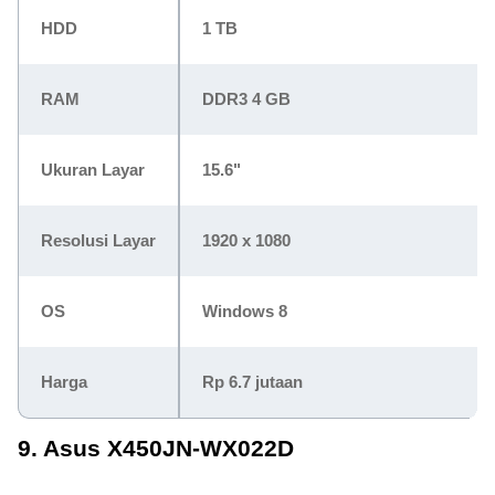
HDD
1 TB
RAM
DDR3 4 GB
Ukuran Layar
15.6"
Resolusi Layar
1920 x 1080
OS
Windows 8
Harga
Rp 6.7 jutaan
9. Asus X450JN-WX022D