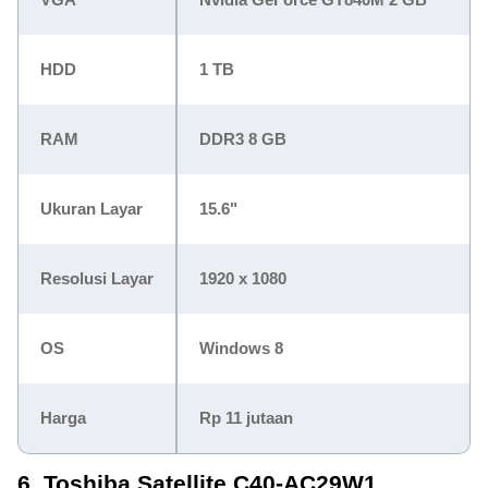
HDD
1 TB
RAM
DDR3 8 GB
Ukuran Layar
15.6"
Resolusi Layar
1920 x 1080
OS
Windows 8
Harga
Rp 11 jutaan
6. Toshiba Satellite C40-AC29W1