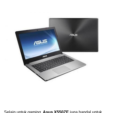
Selain untuk
gaming
,
Asus X550ZE
juga handal untuk