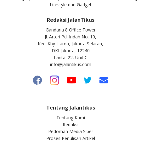
Lifestyle dan Gadget
Redaksi JalanTikus
Gandaria 8 Office Tower
Jl. Arteri Pd. Indah No. 10,
Kec. Kby. Lama, Jakarta Selatan,
DKI Jakarta, 12240
Lantai 22, Unit C
info@jalantikus.com
Tentang Jalantikus
Tentang Kami
Redaksi
Pedoman Media Siber
Proses Penulisan Artikel