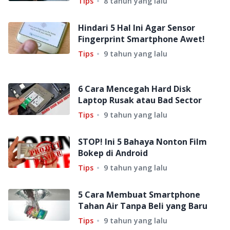
Tips
8 tahun yang lalu
Hindari 5 Hal Ini Agar Sensor
Fingerprint Smartphone Awet!
Tips
9 tahun yang lalu
6 Cara Mencegah Hard Disk
Laptop Rusak atau Bad Sector
Tips
9 tahun yang lalu
STOP! Ini 5 Bahaya Nonton Film
Bokep di Android
Tips
9 tahun yang lalu
5 Cara Membuat Smartphone
Tahan Air Tanpa Beli yang Baru
Tips
9 tahun yang lalu