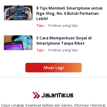
8 Tips Membeli Smartphone untuk
Nge-Vlog, No. 6 Butuh Perhatian
Lebih!
Tips
9 tahun yang lalu
5 Cara Memperkuat Sinyal di
Smartphone Tanpa Ribet
Tips
9 tahun yang lalu
Muat Lagi
Solusi Lengkap Download Aplikasi dan Games, Informasi Teknologi,