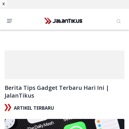
x
Berita Tips Gadget Terbaru Hari Ini |
JalanTikus
ARTIKEL TERBARU