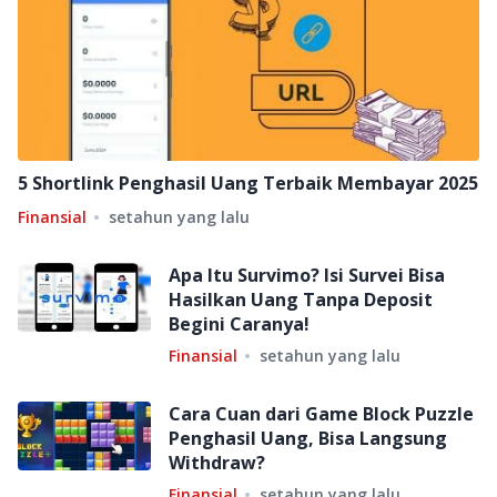
5 Shortlink Penghasil Uang Terbaik Membayar 2025
Finansial
setahun yang lalu
Apa Itu Survimo? Isi Survei Bisa
Hasilkan Uang Tanpa Deposit
Begini Caranya!
Finansial
setahun yang lalu
Cara Cuan dari Game Block Puzzle
Penghasil Uang, Bisa Langsung
Withdraw?
Finansial
setahun yang lalu