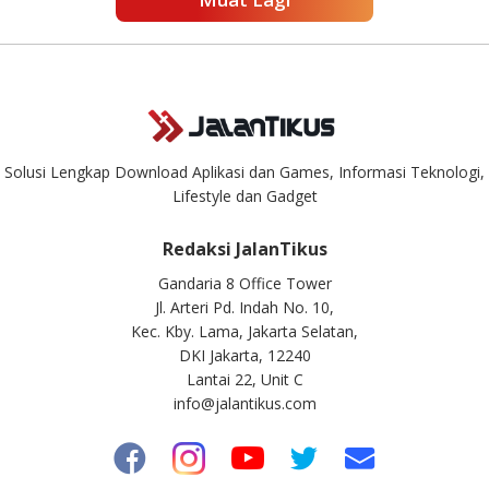
Solusi Lengkap Download Aplikasi dan Games, Informasi Teknologi,
Lifestyle dan Gadget
Redaksi JalanTikus
Gandaria 8 Office Tower
Jl. Arteri Pd. Indah No. 10,
Kec. Kby. Lama, Jakarta Selatan,
DKI Jakarta, 12240
Lantai 22, Unit C
info@jalantikus.com