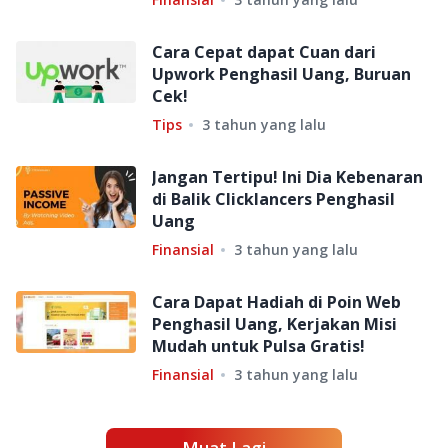
Cara Cepat dapat Cuan dari
Upwork Penghasil Uang, Buruan
Cek!
Tips
3 tahun yang lalu
Jangan Tertipu! Ini Dia Kebenaran
di Balik Clicklancers Penghasil
Uang
Finansial
3 tahun yang lalu
Cara Dapat Hadiah di Poin Web
Penghasil Uang, Kerjakan Misi
Mudah untuk Pulsa Gratis!
Finansial
3 tahun yang lalu
Muat Lagi