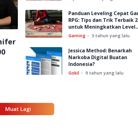
Panduan Leveling Cepat G
RPG: Tips dan Trik Terbaik 
untuk Meningkatkan Level
dengan Cepat!
Gaming
3 tahun yang lalu
nifer
00
Jessica Method: Benarkah
Narkoba Digital Buatan
Indonesia?
Gokil
9 tahun yang lalu
Muat Lagi