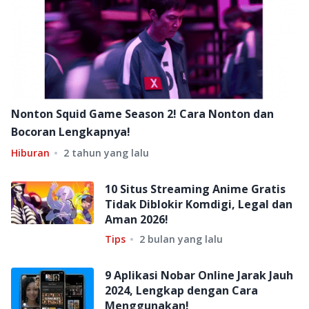
Nonton Squid Game Season 2! Cara Nonton dan
Bocoran Lengkapnya!
Hiburan
2 tahun yang lalu
10 Situs Streaming Anime Gratis
Tidak Diblokir Komdigi, Legal dan
Aman 2026!
Tips
2 bulan yang lalu
9 Aplikasi Nobar Online Jarak Jauh
2024, Lengkap dengan Cara
Menggunakan!