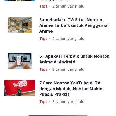
Tips
2 tahun yang lalu
Samehadaku TV: Situs Nonton
Anime Terbaik untuk Penggemar
Anime
Tips
2 tahun yang lalu
6+ Aplikasi Terbaik untuk Nonton
Anime di Android
Tips
3 tahun yang lalu
7 Cara Nonton YouTube di TV
dengan Mudah, Nonton Makin
Puas & Praktis!
Tips
3 tahun yang lalu