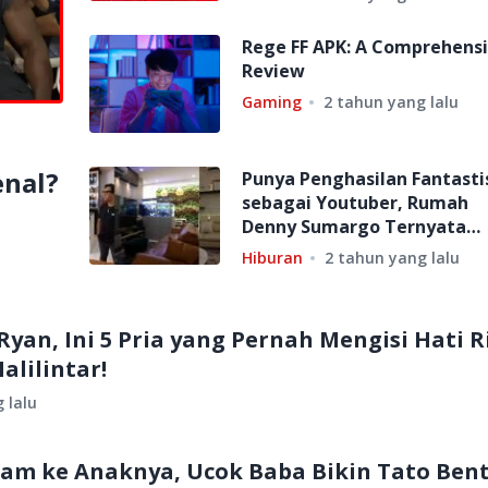
Rege FF APK: A Comprehens
Review
Gaming
2 tahun yang lalu
,
enal?
Punya Penghasilan Fantasti
sebagai Youtuber, Rumah
Denny Sumargo Ternyata
Sederhana! Minimalis, tapi
Hiburan
2 tahun yang lalu
Nyaman
yan, Ini 5 Pria yang Pernah Mengisi Hati R
Halilintar!
 lalu
am ke Anaknya, Ucok Baba Bikin Tato Ben