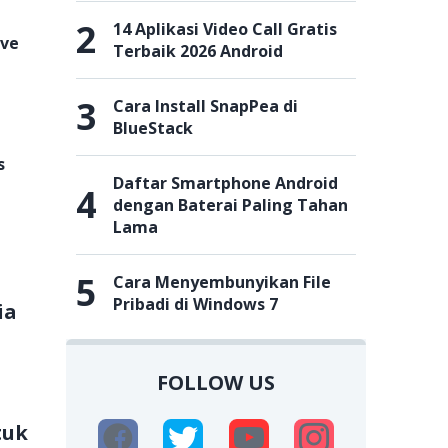
2
14 Aplikasi Video Call Gratis
ive
Terbaik 2026 Android
3
Cara Install SnapPea di
BlueStack
s
Daftar Smartphone Android
4
dengan Baterai Paling Tahan
Lama
5
Cara Menyembunyikan File
Pribadi di Windows 7
ia
FOLLOW US
tuk