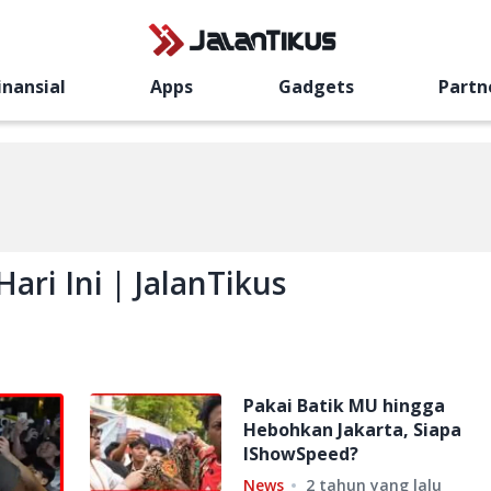
inansial
Apps
Gadgets
Partn
ari Ini | JalanTikus
Pakai Batik MU hingga
Hebohkan Jakarta, Siapa
IShowSpeed?
News
2 tahun yang lalu