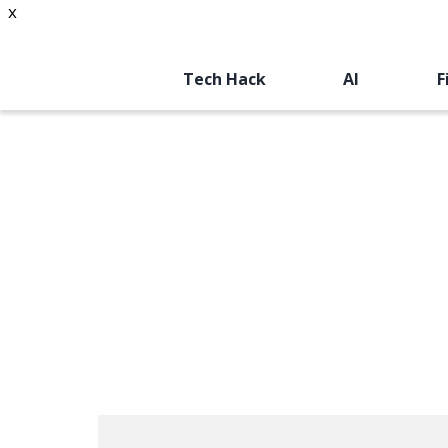
x
Tech Hack
AI
F