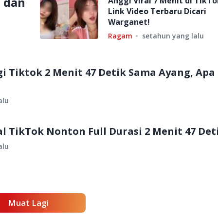
a dan
Anggi Viral 7 Menit di TikTo
Link Video Terbaru Dicari
Warganet!
Ragam
setahun yang lalu
gi Tiktok 2 Menit 47 Detik Sama Ayang, Apa
alu
al TikTok Nonton Full Durasi 2 Menit 47 Det
alu
Muat Lagi