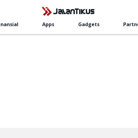
inansial
Apps
Gadgets
Partn