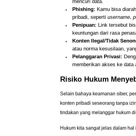
mencuri data.
Phishing:
Kamu bisa diarah
pribadi, seperti
username
,
p
Penipuan:
Link tersebut bi
keuntungan dari rasa penas
Konten Ilegal/Tidak Senon
atau norma kesusilaan, yan
Pelanggaran Privasi:
Denga
memberikan akses ke data at
Risiko Hukum Menyeb
Selain bahaya keamanan siber, pe
konten pribadi seseorang tanpa izin
tindakan yang melanggar hukum di 
Hukum kita sangat jelas dalam hal i