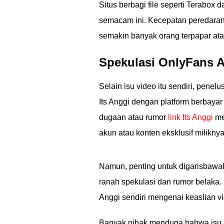
Situs berbagi file seperti Terabox
semacam ini. Kecepatan peredaran d
semakin banyak orang terpapar ata
Spekulasi OnlyFans 
Selain isu video itu sendiri, pen
Its Anggi dengan platform berbay
dugaan atau rumor
link Its Anggi
me
akun atau konten eksklusif milikny
Namun, penting untuk digarisbawa
ranah spekulasi dan rumor belaka. Hi
Anggi sendiri mengenai keaslian v
Banyak pihak menduga bahwa isu m