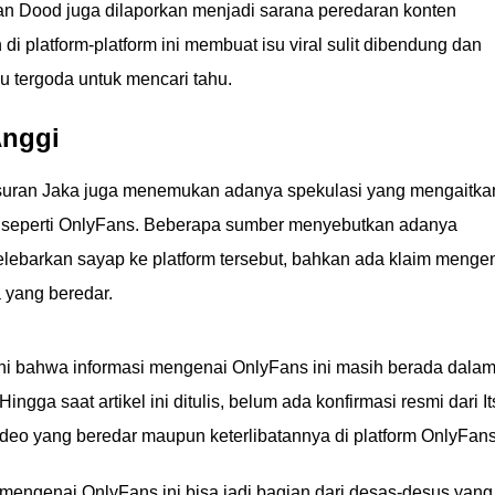
 dan Dood juga dilaporkan menjadi sarana peredaran konten
i platform-platform ini membuat isu viral sulit dibendung dan
u tergoda untuk mencari tahu.
Anggi
elusuran Jaka juga menemukan adanya spekulasi yang mengaitka
ar seperti OnlyFans. Beberapa sumber menyebutkan adanya
lebarkan sayap ke platform tersebut, bahkan ada klaim menge
a yang beredar.
hi bahwa informasi mengenai OnlyFans ini masih berada dala
ngga saat artikel ini ditulis, belum ada konfirmasi resmi dari It
ideo yang beredar maupun keterlibatannya di platform OnlyFans
engenai OnlyFans ini bisa jadi bagian dari desas-desus yang