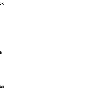
ox
di
kan