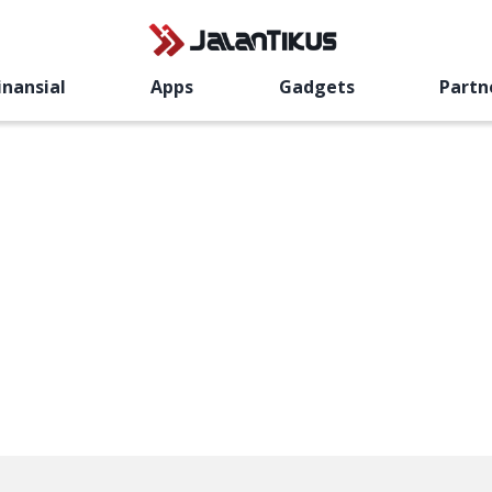
inansial
Apps
Gadgets
Partn