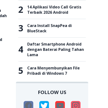
2
14 Aplikasi Video Call Gratis
u
Terbaik 2026 Android
udah
3
Cara Install SnapPea di
BlueStack
d
Daftar Smartphone Android
4
dengan Baterai Paling Tahan
Lama
5
Cara Menyembunyikan File
Pribadi di Windows 7
FOLLOW US