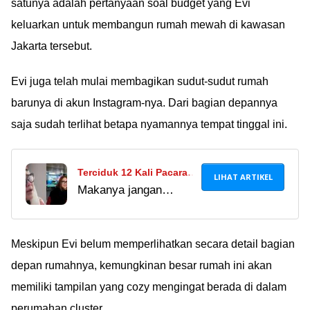
satunya adalah pertanyaan soal budget yang Evi
keluarkan untuk membangun rumah mewah di kawasan
Jakarta tersebut.
Evi juga telah mulai membagikan sudut-sudut rumah
barunya di akun Instagram-nya. Dari bagian depannya
saja sudah terlihat betapa nyamannya tempat tinggal ini.
Terciduk 12 Kali Pacaran
LIHAT ARTIKEL
Makanya jangan
dengan Suami Orang,
pacaran sama suami
Nunung Sering Dipecat
orang. Gak berkah!
dari Srimulat
Mending cari yang
Meskipun Evi belum memperlihatkan secara detail bagian
masih jomblo aja.
depan rumahnya, kemungkinan besar rumah ini akan
memiliki tampilan yang cozy mengingat berada di dalam
perumahan cluster.