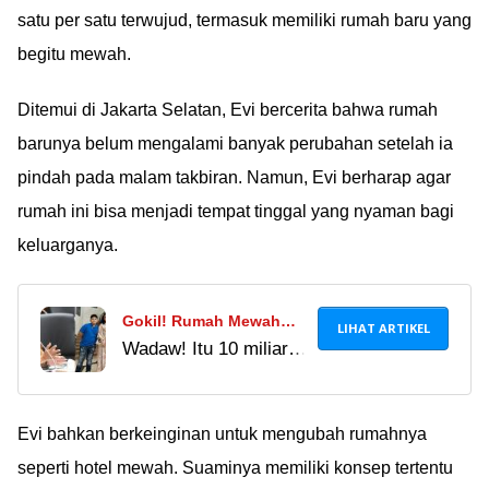
satu per satu terwujud, termasuk memiliki rumah baru yang
begitu mewah.
Ditemui di Jakarta Selatan, Evi bercerita bahwa rumah
barunya belum mengalami banyak perubahan setelah ia
pindah pada malam takbiran. Namun, Evi berharap agar
rumah ini bisa menjadi tempat tinggal yang nyaman bagi
keluarganya.
Gokil! Rumah Mewah
LIHAT ARTIKEL
Wadaw! Itu 10 miliar
Krisdayanti dan Raul
baru pilarnya doang
Lemos Bak Istana,
geng Ã°ÂÂÂ Mimin
Harganya Mencapai 10
uang 100 rebu aja
Evi bahkan berkeinginan untuk mengubah rumahnya
Miliar?!
harus minjem dulu..
seperti hotel mewah. Suaminya memiliki konsep tertentu