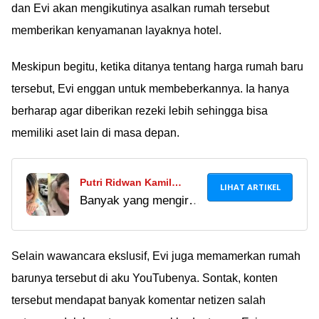
dan Evi akan mengikutinya asalkan rumah tersebut
memberikan kenyamanan layaknya hotel.
Meskipun begitu, ketika ditanya tentang harga rumah baru
tersebut, Evi enggan untuk membeberkannya. Ia hanya
berharap agar diberikan rezeki lebih sehingga bisa
memiliki aset lain di masa depan.
Putri Ridwan Kamil
LIHAT ARTIKEL
Banyak yang mengira
Pamer Fotonya Usai
keputusan Zara lepas
Lepas Hijab, Alasannya
hijab muncul lantaran
Diduga karena Tergila-
ia tergila-gila kepada
Selain wawancara ekslusif, Evi juga memamerkan rumah
gila dengan Artis K-Pop
salah satu artis K-Pop.
barunya tersebut di aku YouTubenya. Sontak, konten
Duh, masa sampe
tersebut mendapat banyak komentar netizen salah
segitunya ya??