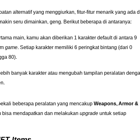
tan alternatif yang menggiurkan, fitur-fitur menarik yang ada d
makin seru dimainkan, geng. Berikut beberapa di antaranya:
tama main, kamu akan diberikan 1 karakter default di antara 9
lam
game
. Setiap karakter memiliki 6 peringkat bintang (dari 0
gga 80).
bih banyak karakter atau mengubah tampilan peralatan deng
en.
ekali beberapa peralatan yang mencakup
Weapons, Armor &
u bisa mendapatkan dan melakukan
upgrade
untuk setiap
FT Items