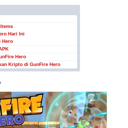
 Items
ro Hari Ini
e Hero
 APK
unFire Hero
an Kripto di GunFire Hero
o