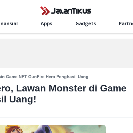
inansial
Apps
Gadgets
Partn
ain Game NFT GunFire Hero Penghasil Uang
ro, Lawan Monster di Game
il Uang!