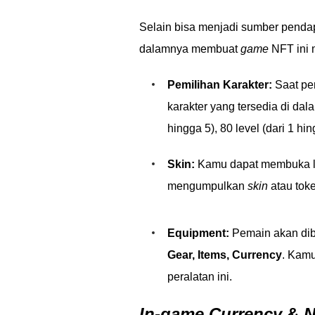
Selain bisa menjadi sumber pendapa
dalamnya membuat
game
NFT ini 
Pemilihan Karakter:
Saat per
karakter yang tersedia di da
hingga 5), 80 level (dari 1 hin
Skin:
Kamu dapat membuka le
mengumpulkan
skin
atau tok
Equipment:
Pemain akan dib
Gear, Items, Currency
. Kam
peralatan ini.
In-game Currency
&
N