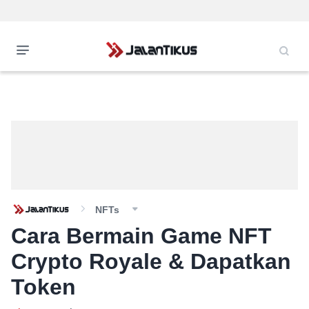
NFTs
Cara Bermain Game NFT
Crypto Royale & Dapatkan
Token