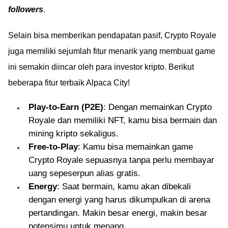
followers
.
Selain bisa memberikan pendapatan pasif, Crypto Royale
juga memiliki sejumlah fitur menarik yang membuat game
ini semakin diincar oleh para investor kripto. Berikut
beberapa fitur terbaik Alpaca City!
Play-to-Earn (P2E)
: Dengan memainkan Crypto
Royale dan memiliki NFT, kamu bisa bermain dan
mining kripto sekaligus.
Free-to-Play
: Kamu bisa memainkan game
Crypto Royale sepuasnya tanpa perlu membayar
uang sepeserpun alias gratis.
Energy
: Saat bermain, kamu akan dibekali
dengan energi yang harus dikumpulkan di arena
pertandingan. Makin besar energi, makin besar
potensimu untuk menang.