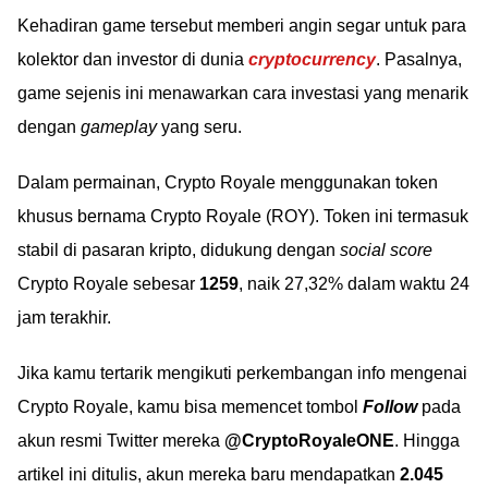
Kehadiran game tersebut memberi angin segar untuk para
kolektor dan investor di dunia
cryptocurrency
. Pasalnya,
game sejenis ini menawarkan cara investasi yang menarik
dengan
gameplay
yang seru.
Dalam permainan, Crypto Royale menggunakan token
khusus bernama Crypto Royale (ROY). Token ini termasuk
stabil di pasaran kripto, didukung dengan
social score
Crypto Royale sebesar
1259
, naik 27,32% dalam waktu 24
jam terakhir.
Jika kamu tertarik mengikuti perkembangan info mengenai
Crypto Royale, kamu bisa memencet tombol
Follow
pada
akun resmi Twitter mereka
@CryptoRoyaleONE
. Hingga
artikel ini ditulis, akun mereka baru mendapatkan
2.045