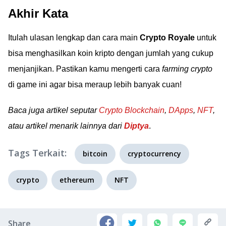
Akhir Kata
MetaMask Extension
untuk Chrome
Itulah ulasan lengkap dan cara main
Crypto Royale
untuk
jawabannya! Simak
artikel ini untuk
bisa menghasilkan koin kripto dengan jumlah yang cukup
informasi
menjanjikan. Pastikan kamu mengerti cara
farming crypto
selengkapnya
di game ini agar bisa meraup lebih banyak cuan!
Baca juga artikel seputar
Crypto Blockchain
,
DApps
,
NFT
,
atau artikel menarik lainnya dari
Diptya
.
Tags Terkait:
bitcoin
cryptocurrency
crypto
ethereum
NFT
Share