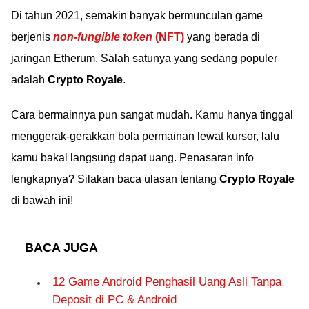
Di tahun 2021, semakin banyak bermunculan game
berjenis
non-fungible token
(NFT)
yang berada di
jaringan Etherum. Salah satunya yang sedang populer
adalah
Crypto Royale
.
Cara bermainnya pun sangat mudah. Kamu hanya tinggal
menggerak-gerakkan bola permainan lewat kursor, lalu
kamu bakal langsung dapat uang. Penasaran info
lengkapnya? Silakan baca ulasan tentang
Crypto Royale
di bawah ini!
BACA JUGA
12 Game Android Penghasil Uang Asli Tanpa
Deposit di PC & Android