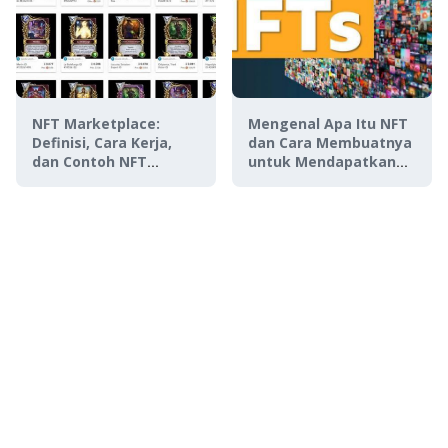
NFT Marketplace:
Mengenal Apa Itu NFT
Definisi, Cara Kerja,
dan Cara Membuatnya
dan Contoh NFT
untuk Mendapatkan
Marketplace!
Cuan