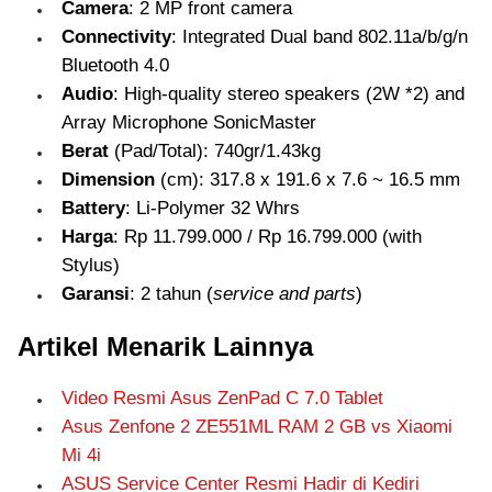
Camera
: 2 MP front camera
Connectivity
: Integrated Dual band 802.11a/b/g/n
Bluetooth 4.0
Audio
: High-quality stereo speakers (2W *2) and
Array Microphone SonicMaster
Berat
(Pad/Total): 740gr/1.43kg
Dimension
(cm): 317.8 x 191.6 x 7.6 ~ 16.5 mm
Battery
: Li-Polymer 32 Whrs
Harga
: Rp 11.799.000 / Rp 16.799.000 (with
Stylus)
Garansi
: 2 tahun (
service and parts
)
Artikel Menarik Lainnya
Video Resmi Asus ZenPad C 7.0 Tablet
Asus Zenfone 2 ZE551ML RAM 2 GB vs Xiaomi
Mi 4i
ASUS Service Center Resmi Hadir di Kediri