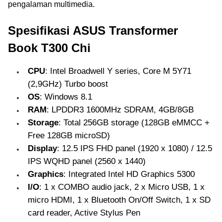
pengalaman multimedia.
Spesifikasi ASUS Transformer
Book T300 Chi
CPU
: Intel Broadwell Y series, Core M 5Y71
(2,9GHz) Turbo boost
OS
: Windows 8.1
RAM
: LPDDR3 1600MHz SDRAM, 4GB/8GB
Storage
: Total 256GB storage (128GB eMMCC +
Free 128GB microSD)
Display
: 12.5 IPS FHD panel (1920 x 1080) / 12.5
IPS WQHD panel (2560 x 1440)
Graphics
: Integrated Intel HD Graphics 5300
I/O
: 1 x COMBO audio jack, 2 x Micro USB, 1 x
micro HDMI, 1 x Bluetooth On/Off Switch, 1 x SD
card reader, Active Stylus Pen