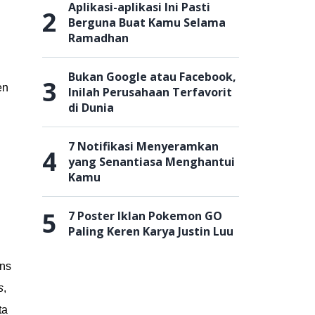
Aplikasi-aplikasi Ini Pasti
2
Berguna Buat Kamu Selama
Ramadhan
Bukan Google atau Facebook,
3
en
Inilah Perusahaan Terfavorit
di Dunia
7 Notifikasi Menyeramkan
4
yang Senantiasa Menghantui
Kamu
5
7 Poster Iklan Pokemon GO
Paling Keren Karya Justin Luu
ans
s
,
ta