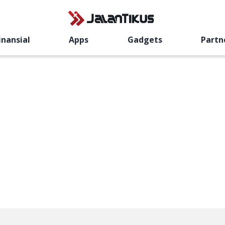
inansial
Apps
Gadgets
Partn