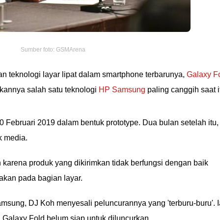
Sumber foto: GSMArena
n teknologi layar lipat dalam smartphone terbarunya,
Galaxy F
kannya salah satu teknologi
HP Samsung
paling canggih saat i
 Februari 2019 dalam bentuk prototype. Dua bulan setelah itu,
k media.
karena produk yang dikirimkan tidak berfungsi dengan baik
kan pada bagian layar.
msung, DJ Koh menyesali peluncurannya yang 'terburu-buru'. I
alaxy Fold belum siap untuk diluncurkan.