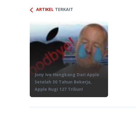
ARTIKEL
TERKAIT
Jony Ive Hengkang Dari Apple
Setelah 30 Tahun Bekerja,
Apple Rugi 127 Triliun!