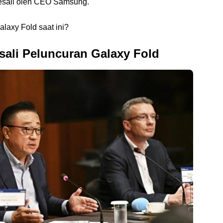
isesali oleh CEO Samsung.
laxy Fold saat ini?
li Peluncuran Galaxy Fold