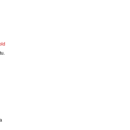
old
tu.
a