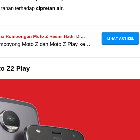
y tahan terhadap
cipretan air
.
si Rombongan Moto Z Resmi Hadir Di
LIHAT ARTIKEL
mboyong Moto Z dan Moto Z Play ke
ne modular premium ini akhirnya resmi
an rombongan Moto Mods-nya.
to Z2 Play