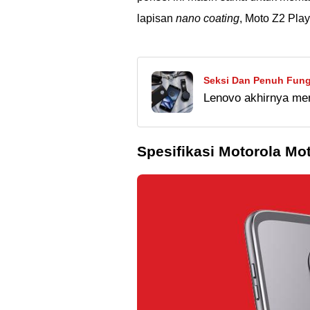
lapisan
nano coating
, Moto Z2 Pla
Seksi Dan Penuh Fung
Lenovo akhirnya me
Indonesia!
Indonesia. Smartpho
hadir bersama deng
Spesifikasi Motorola Mo