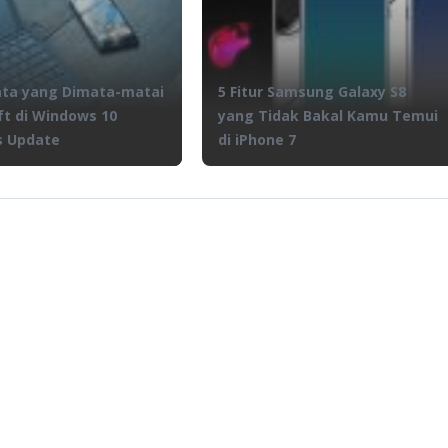
Data yang Dimata-matai
5 Fitur Samsung Galaxy S8
ft di Windows 10
yang Tidak Bakal Kamu Temui
s Update
di iPhone 7