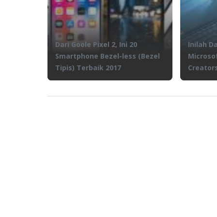
Dari Goole Pixel 2, Ini 20
Inilah 
Smartphone Bezel-less (Bezel
Microso
Tipis) Terbaik 2017
Creator