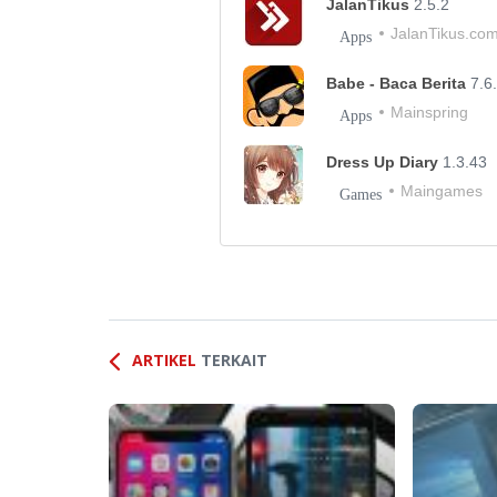
JalanTikus
2.5.2
JalanTikus.co
Apps
Babe - Baca Berita
7.6
Mainspring
Apps
Dress Up Diary
1.3.43
Maingames
Games
ARTIKEL
TERKAIT