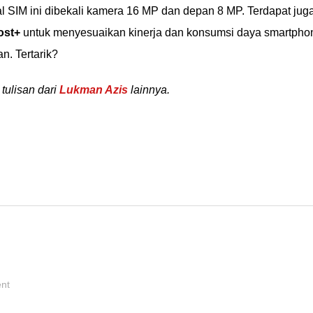
l SIM ini dibekali kamera 16 MP dan depan 8 MP. Terdapat jug
ost+
untuk menyesuaikan kinerja dan konsumsi daya smartpho
n. Tertarik?
tulisan dari
Lukman Azis
lainnya.
ent