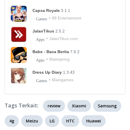
Capsa Royale
3.1.1
88 Entertaiment
Games
JalanTikus
2.5.2
JalanTikus.com
Apps
Babe - Baca Berita
7.6.2
Mainspring
Apps
Dress Up Diary
1.3.43
Maingames
Games
Tags Terkait:
review
Xiaomi
Samsung
4g
Meizu
LG
HTC
Huawei