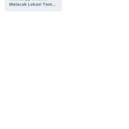
Melacak Lokasi Teman
Secara Real-time