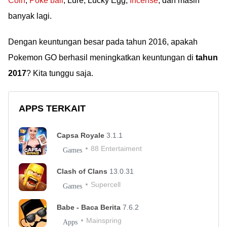
Coin
,
Poke ball
, Lure, Lucky Egg,
Incense
, dan masih
banyak lagi.
Dengan keuntungan besar pada tahun 2016, apakah
Pokemon GO berhasil meningkatkan keuntungan di
tahun
2017
? Kita tunggu saja.
APPS TERKAIT
Capsa Royale
3.1.1
88 Entertaiment
Games
Clash of Clans
13.0.31
Supercell
Games
Babe - Baca Berita
7.6.2
Mainspring
Apps