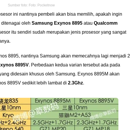
Sumber foto: Foto: Pocketnow
sesor ini nantinya pembeli akan bisa memilih, apakah ingin
ditenagai oleh
Samsung Exynos 8895
atau
Qualcomm
sesor itu sendiri sudah merupakan jenis prosesor yang sangat
anya.
nos 8895, nantinya Samsung akan memecahnya lagi menjadi 2
xynos 8895V
. Perbedaan kedua varian tersebut ada pada
 yang didesain khusus oleh Samsung. Exynos 8895M akan
os 8895V sedikit lebih lambat di
2.3Ghz
.