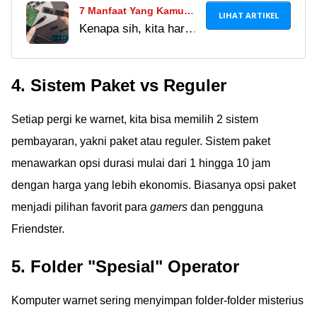
7 Manfaat Yang Kamu
LIHAT ARTIKEL
Kenapa sih, kita harus
Rasakan Dengan
upgrade HDD ke SSD?
Upgrade Drive Laptop
Memang apa
Dari HDD Ke SSD
4. Sistem Paket vs Reguler
perbedaannya dan apa
keuntungannya?
Setiap pergi ke warnet, kita bisa memilih 2 sistem
Temukan jawabannya
di sini, geng!
pembayaran, yakni paket atau reguler. Sistem paket
menawarkan opsi durasi mulai dari 1 hingga 10 jam
dengan harga yang lebih ekonomis. Biasanya opsi paket
menjadi pilihan favorit para
gamers
dan pengguna
Friendster.
5. Folder "Spesial" Operator
Komputer warnet sering menyimpan folder-folder misterius