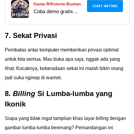
Game Riftstorm Buatan
LIHAT ARTIKEL
Coba demo gratis
Lokal Sudah Meluncur,
Riftstorm, game
Bisa Dimainkan Secara
shooter buatan
Gratis!
7. Sekat Privasi
developer Indonesia
sekarang, geng!
Pembatas antar komputer memberikan privasi optimal
Lumayan buat mengisi
waktu weekend
untuk kita semua. Mau buka apa saja, nggak ada yang
Ã°ÂÂ¤Â©
lihat. Kocaknya, keberadaan sekat ini malah bikin orang
jadi suka nginep di warnet.
8.
Billing
Si Lumba-lumba yang
Ikonik
Siapa yang tidak ingat tampilan khas layar
billing
dengan
gambar lumba-lumba berenang? Pemandangan ini