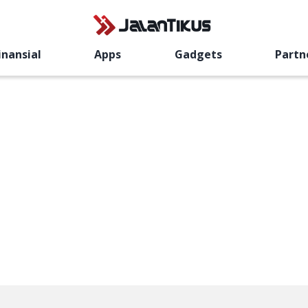
inansial
Apps
Gadgets
Partn