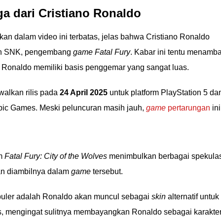
ga dari Cristiano Ronaldo
an dalam video ini terbatas, jelas bahwa Cristiano Ronaldo
gan SNK, pengembang
game Fatal Fury
. Kabar ini tentu menamb
Ronaldo memiliki basis penggemar yang sangat luas.
walkan rilis pada
24 April 2025
untuk platform PlayStation 5 da
Epic Games. Meski peluncuran masih jauh,
game
pertarungan
ini
am
Fatal Fury: City of the Wolves
menimbulkan berbagai spekulas
an diambilnya dalam
game
tersebut.
puler adalah Ronaldo akan muncul sebagai
skin
alternatif untuk
ogis, mengingat sulitnya membayangkan Ronaldo sebagai karakte