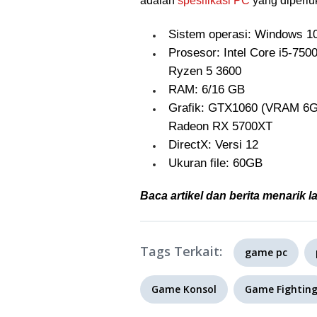
adalah
spesifikasi PC
yang diperlu
Sistem operasi: Windows 1
Prosesor: Intel Core i5-75
Ryzen 5 3600
RAM: 6/16 GB
Grafik: GTX1060 (VRAM 6G
Radeon RX 5700XT
DirectX: Versi 12
Ukuran file: 60GB
Baca artikel dan berita menarik l
Tags Terkait:
game pc
Game Konsol
Game Fightin