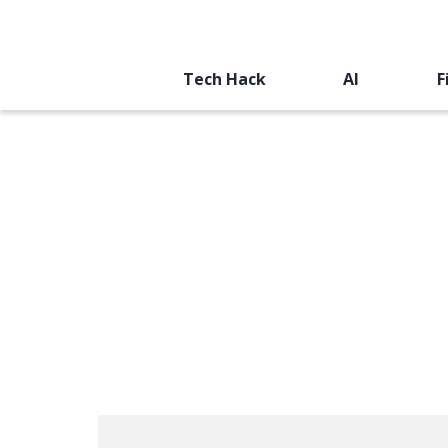
Tech Hack
AI
F