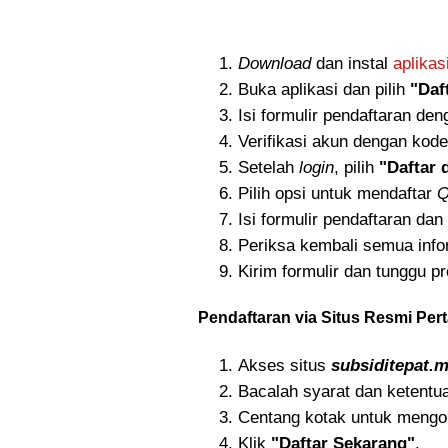
Download
dan instal
aplika
Buka aplikasi dan pilih
"Daf
Isi formulir pendaftaran deng
Verifikasi akun dengan kod
Setelah
login
, pilih
"Daftar 
Pilih opsi untuk mendaftar
Q
Isi formulir pendaftaran da
Periksa kembali semua inf
Kirim formulir dan tunggu pr
Pendaftaran via Situs Resmi Per
Akses situs
subsiditepat.
Bacalah syarat dan ketentuan
Centang kotak untuk mengo
Klik
"Daftar Sekarang"
.