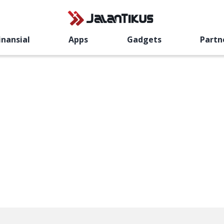
inansial
Apps
Gadgets
Partn