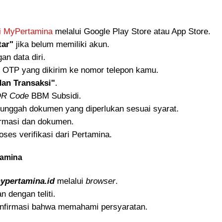
si MyPertamina
melalui Google Play Store atau App Store.
tar"
jika belum memiliki akun.
an data diri.
e OTP yang dikirim ke nomor telepon kamu.
dan Transaksi"
.
R Code
BBM Subsidi.
n unggah dokumen yang diperlukan sesuai syarat.
ormasi dan dokumen.
oses verifikasi dari Pertamina.
tamina
mypertamina.id
melalui
browser
.
 dengan teliti.
nfirmasi bahwa memahami persyaratan.