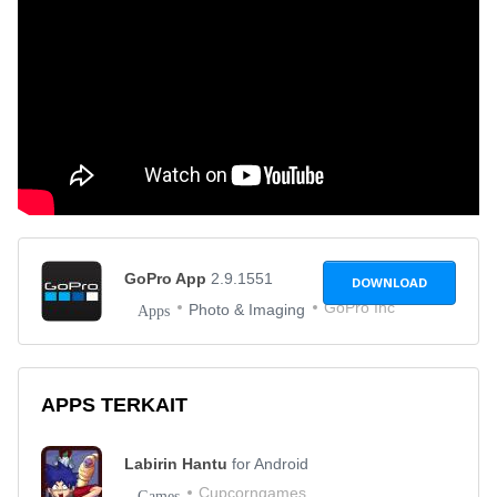
GoPro App
2.9.1551
DOWNLOAD
GoPro Inc
Photo & Imaging
Apps
APPS TERKAIT
Labirin Hantu
for Android
Cupcorngames
Games