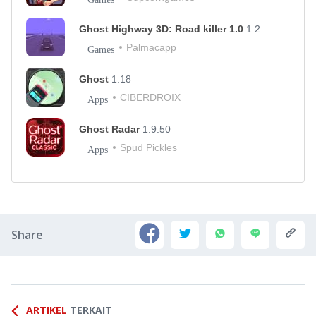
Ghost Highway 3D: Road killer 1.0
1.2
Palmacapp
Games
Ghost
1.18
CIBERDROIX
Apps
Ghost Radar
1.9.50
Spud Pickles
Apps
Share
ARTIKEL
TERKAIT