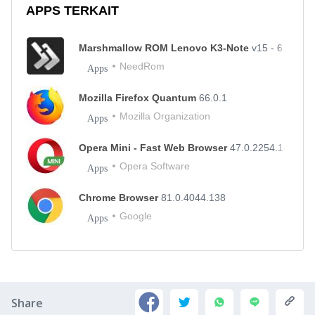
APPS TERKAIT
Marshmallow ROM Lenovo K3-Note
v15 - 6.0_161
NeedRom
Apps
Mozilla Firefox Quantum
66.0.1
Mozilla Organization
Apps
Opera Mini - Fast Web Browser
47.0.2254.146760
Opera Software
Apps
Chrome Browser
81.0.4044.138
Google
Apps
Share