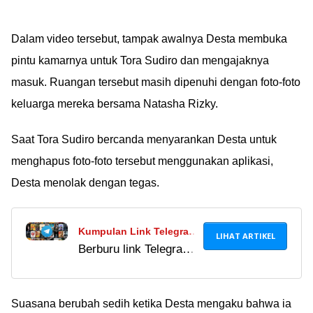
Dalam video tersebut, tampak awalnya Desta membuka
pintu kamarnya untuk Tora Sudiro dan mengajaknya
masuk. Ruangan tersebut masih dipenuhi dengan foto-foto
keluarga mereka bersama Natasha Rizky.
Saat Tora Sudiro bercanda menyarankan Desta untuk
menghapus foto-foto tersebut menggunakan aplikasi,
Desta menolak dengan tegas.
Kumpulan Link Telegram
LIHAT ARTIKEL
Berburu link Telegram
Film Indonesia, Barat,
film memang
Asia, & Anime Terbaik
menggoda karena bisa
2023
nonton gratis, tapi
Suasana berubah sedih ketika Desta mengaku bahwa ia