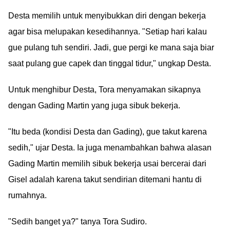
sama wanita yang
dengan Febby Carol,
lebih dewasa ya. Dulu
Desta memilih untuk menyibukkan diri dengan bekerja
Netizen: Menantuku
ngedeketin Eva
Adalah Mantan Pacarku
agar bisa melupakan kesedihannya. "Setiap hari kalau
Manurung, sekarang
gue pulang tuh sendiri. Jadi, gue pergi ke mana saja biar
anaknya juga ikut di-
saat pulang gue capek dan tinggal tidur," ungkap Desta.
embat. Hadehhhh
Ã°ÂÂ«Â£
Untuk menghibur Desta, Tora menyamakan sikapnya
dengan Gading Martin yang juga sibuk bekerja.
"Itu beda (kondisi Desta dan Gading), gue takut karena
sedih," ujar Desta. Ia juga menambahkan bahwa alasan
Gading Martin memilih sibuk bekerja usai bercerai dari
Gisel adalah karena takut sendirian ditemani hantu di
rumahnya.
"Sedih banget ya?" tanya Tora Sudiro.