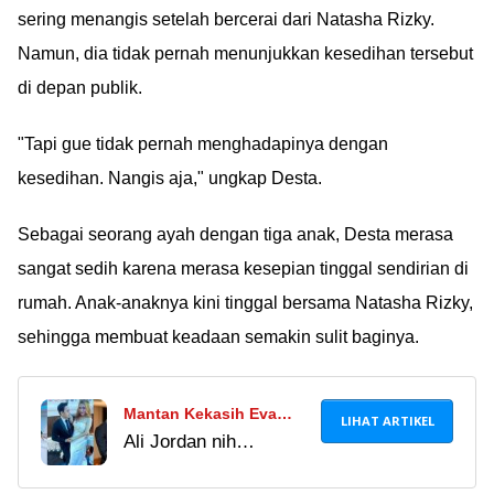
risikonya besar.
sering menangis setelah bercerai dari Natasha Rizky.
Banyak channel
Namun, dia tidak pernah menunjukkan kesedihan tersebut
Telegram film ilegal
di depan publik.
bisa merusak
perangkatmu.
"Tapi gue tidak pernah menghadapinya dengan
kesedihan. Nangis aja," ungkap Desta.
Sebagai seorang ayah dengan tiga anak, Desta merasa
sangat sedih karena merasa kesepian tinggal sendirian di
rumah. Anak-anaknya kini tinggal bersama Natasha Rizky,
sehingga membuat keadaan semakin sulit baginya.
Mantan Kekasih Eva
LIHAT ARTIKEL
Ali Jordan nih
Manurung, Jordan Ali
kayaknya emang suka
Pamer Kemesraan