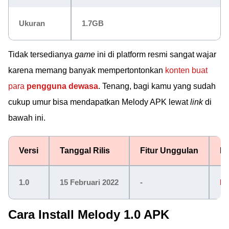
Ukuran
1.7GB
Tidak tersedianya
game
ini di platform resmi sangat wajar
karena memang banyak mempertontonkan
konten buat
para
pengguna dewasa
. Tenang, bagi kamu yang sudah
cukup umur bisa mendapatkan Melody APK lewat
link
di
bawah ini.
Versi
Tanggal Rilis
Fitur Unggulan
Li
1.0
15 Februari 2022
-
Do
Cara Install Melody 1.0 APK