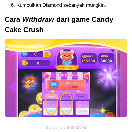
Kumpulkan Diamond sebanyak mungkin.
Cara
Withdraw
dari game Candy
Cake Crush
Sumber foto: BAG-GAME