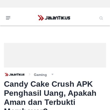
Gaming
Candy Cake Crush APK
Penghasil Uang, Apakah
Aman dan Terbukti