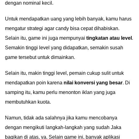
dengan nominal kecil.
Untuk mendapatkan uang yang lebih banyak, kamu harus
mengatur strategi agar candy bisa cepat dihabiskan.
Selain itu, game ini juga mempunyai
tingkatan atau level
.
Semakin tinggi level yang didapatkan, semakin susah
game tersebut untuk dimainkan.
Selain itu, makin tinggi level, pemain cukup sulit untuk
mendapatkan poin karena
nilai konversi yang besar
. Di
samping itu, kamu perlu menonton iklan yang juga
membutuhkan kuota.
Namun, tidak ada salahnya jika kamu mencobanya
dengan mengikuti langkah-langkah yang sudah Jaka
bagikan di atas, ya. Selain game ini, banyak aplikasi