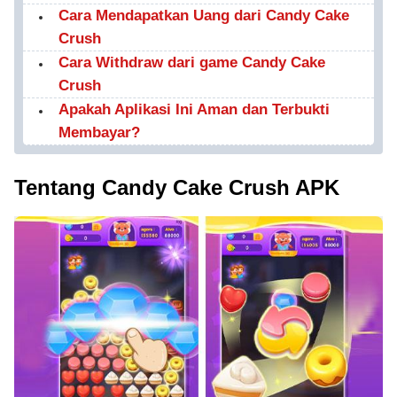
Cara Mendapatkan Uang dari Candy Cake
Crush
Cara Withdraw dari game Candy Cake
Crush
Apakah Aplikasi Ini Aman dan Terbukti
Membayar?
Tentang Candy Cake Crush APK