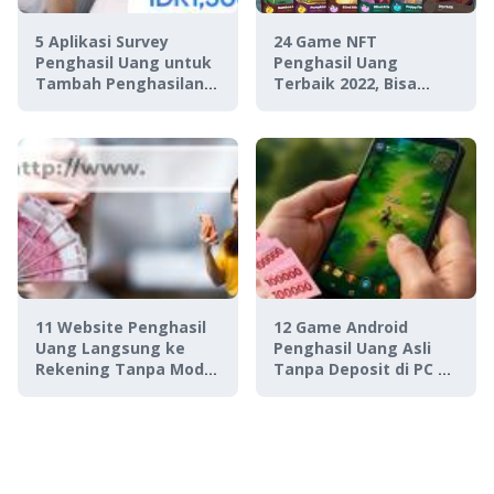
5 Aplikasi Survey
24 Game NFT
Penghasil Uang untuk
Penghasil Uang
Tambah Penghasilan,
Terbaik 2022, Bisa
Asli Membayar!
Tambang Crypto
Gratis!
11 Website Penghasil
12 Game Android
Uang Langsung ke
Penghasil Uang Asli
Rekening Tanpa Modal
Tanpa Deposit di PC &
Hari Ini
Android