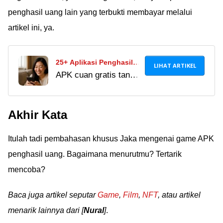
penghasil uang lain yang terbukti membayar melalui
artikel ini, ya.
25+ Aplikasi Penghasil
LIHAT ARTIKEL
APK cuan gratis tanpa
Uang Resmi 2021, Cepat
modal jadi cara mudah
Cair & Terdaftar Di OJK!
menghasilkan uang
Akhir Kata
dari HP. Temukan
aplikasi penghasil
Itulah tadi pembahasan khusus Jaka mengenai game APK
uang nyata yang aman
dan terbukti
penghasil uang. Bagaimana menurutmu? Tertarik
membayar.
mencoba?
Baca juga artikel seputar
Game
,
Film
,
NFT
, atau artikel
menarik lainnya dari [
Nural
]
.