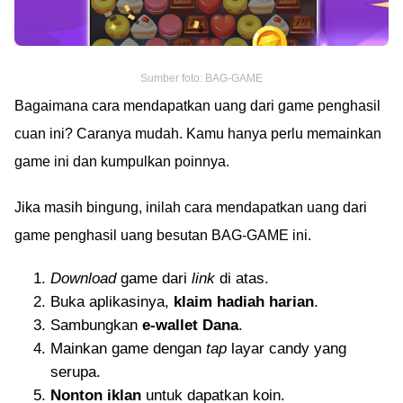
Sumber foto: BAG-GAME
Bagaimana cara mendapatkan uang dari game penghasil
cuan ini? Caranya mudah. Kamu hanya perlu memainkan
game ini dan kumpulkan poinnya.
Jika masih bingung, inilah cara mendapatkan uang dari
game penghasil uang besutan BAG-GAME ini.
Download
game dari
link
di atas.
Buka aplikasinya,
klaim hadiah harian
.
Sambungkan
e-wallet Dana
.
Mainkan game dengan
tap
layar candy yang
serupa.
Nonton iklan
untuk dapatkan koin.