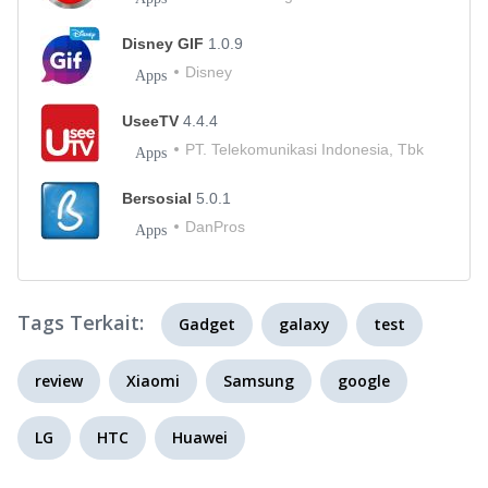
Disney GIF
1.0.9
Disney
Apps
UseeTV
4.4.4
PT. Telekomunikasi Indonesia, Tbk
Apps
Bersosial
5.0.1
DanPros
Apps
Tags Terkait:
Gadget
galaxy
test
review
Xiaomi
Samsung
google
LG
HTC
Huawei