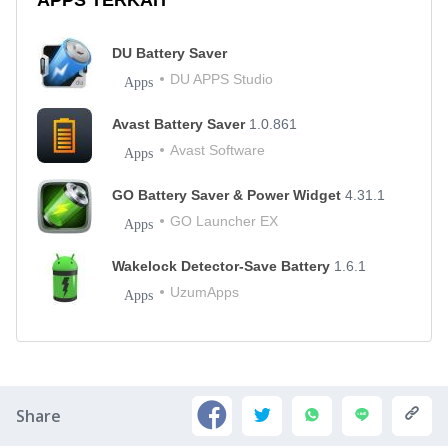
APPS TERKAIT
DU Battery Saver
DU APPS Studio
Apps
Avast Battery Saver
1.0.861
Avast Software
Apps
GO Battery Saver & Power Widget
4.31.1
GO Launcher EX
Apps
Wakelock Detector-Save Battery
1.6.1
UzumApps
Apps
Share