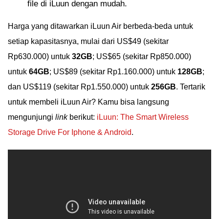
file di iLuun dengan mudah.
Harga yang ditawarkan iLuun Air berbeda-beda untuk
setiap kapasitasnya, mulai dari US$49 (sekitar
Rp630.000) untuk
32GB
; US$65 (sekitar Rp850.000)
untuk
64GB
; US$89 (sekitar Rp1.160.000) untuk
128GB
;
dan US$119 (sekitar Rp1.550.000) untuk
256GB
. Tertarik
untuk membeli iLuun Air? Kamu bisa langsung
mengunjungi
link
berikut:
iLuun: The Smart Wireless
Storage Drive For Iphone & Android
.