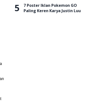
5
7 Poster Iklan Pokemon GO
Paling Keren Karya Justin Luu
ya
gan
t