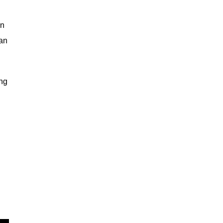
an
an
ng
n