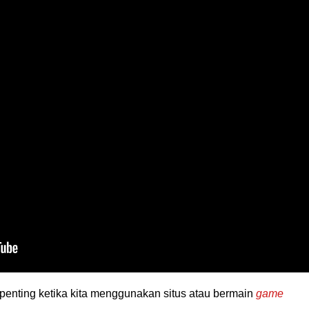
rpenting ketika kita menggunakan situs atau bermain
game