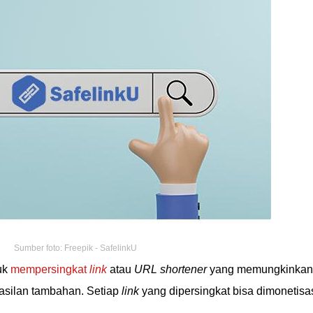
Sumber foto: Freepik - SafelinkU
uk
mempersingkat
link
atau
URL shortener
yang memungkinkan
silan tambahan. Setiap
link
yang dipersingkat bisa dimonetisa