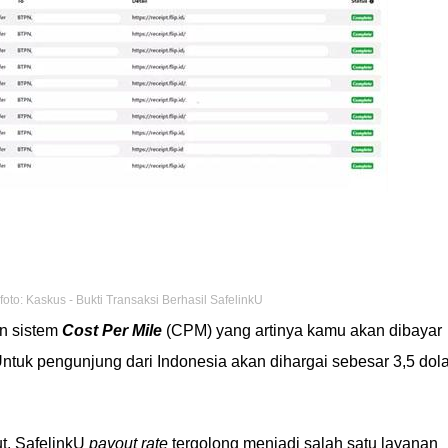
oto: Kaskus - Bukti Transaksi Berhasil SafelinkU
n sistem
Cost Per Mile
(CPM) yang artinya kamu akan dibayar
 Untuk pengunjung dari Indonesia akan dihargai sebesar 3,5 dola
ut, SafelinkU
payout rate
tergolong menjadi salah satu layanan