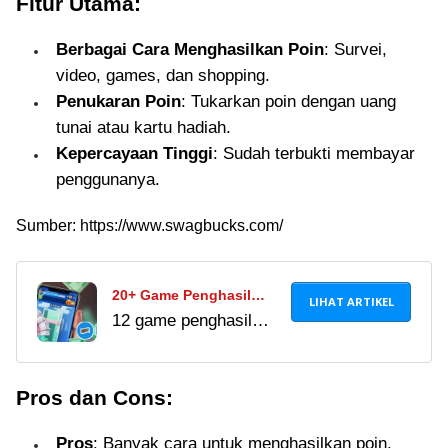
Fitur Utama:
Berbagai Cara Menghasilkan Poin
: Survei,
video, games, dan shopping.
Penukaran Poin
: Tukarkan poin dengan uang
tunai atau kartu hadiah.
Kepercayaan Tinggi
: Sudah terbukti membayar
penggunanya.
Sumber: https://www.swagbucks.com/
20+ Game Penghasil
LIHAT ARTIKEL
12 game penghasil
Saldo DANA Tercepat
saldo DANA gratis
2024, Terbukti Membayar
2026: MAGER, JOYit,
& Langsung Cair!
Pros dan Cons:
Island King, ISUL,
JadiDuit & lainnya.
Pros
: Banyak cara untuk menghasilkan poin,