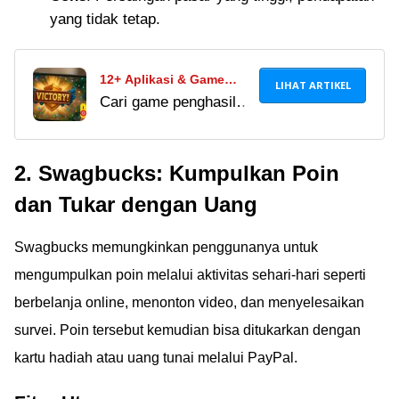
yang tidak tetap.
12+ Aplikasi & Game
LIHAT ARTIKEL
Cari game penghasil
Penghasil Pulsa Gratis
pulsa gratis all
Tercepat, Anti Tipu-Tipu
operator 2026? Main
dan Bisa Cair ke DANA!
2. Swagbucks: Kumpulkan Poin
game, isi survei, &
kumpulkan koin di
dan Tukar dengan Uang
Hago, MAGER,
JAKPAT untuk ditukar
Swagbucks memungkinkan penggunanya untuk
pulsa tanpa deposit!
mengumpulkan poin melalui aktivitas sehari-hari seperti
berbelanja online, menonton video, dan menyelesaikan
survei. Poin tersebut kemudian bisa ditukarkan dengan
kartu hadiah atau uang tunai melalui PayPal.