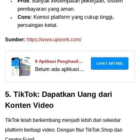
Pros
: Banyak kesempatan pekerjaan, sistem
pembayaran yang aman.
Cons
: Komisi platform yang cukup tinggi,
persaingan ketat.
Sumber:
https://www.upwork.com/
9 Aplikasi Penghasil
LIHAT ARTIKEL
Belum ada aplikasi
Uang Resmi dari
penghasil uang resmi
Pemerintah 2024,
dari pemerintah 2026
Terbukti Cair ke DANA!
5. TikTok: Dapatkan Uang dari
Ã¢ÂÂ tapi ada 8
alternatif legit terbukti
Konten Video
bayar: MAGER,
Surveyon, JAKPAT,
TikTok telah berkembang menjadi lebih dari sekedar
Cashzine & lainnya!
platform berbagi video. Dengan fitur TikTok Shop dan
Creator Fund,