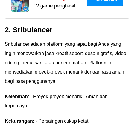
Rp50.000 pertama
LIHAT ARTIKEL
12 game penghasil
Saldo DANA Tercepat
tanpa modal!
saldo DANA gratis
2024, Terbukti Membayar
2026: MAGER, JOYit,
& Langsung Cair!
2. Sribulancer
Island King, ISUL,
JadiDuit & lainnya.
Sribulancer adalah platform yang tepat bagi Anda yang
Terbukti bayar, tanpa
deposit, tips anti-
ingin menawarkan jasa kreatif seperti desain grafis, video
scam!
editing, penulisan, atau penerjemahan. Platform ini
menyediakan proyek-proyek menarik dengan rasa aman
bagi para penggunanya.
Kelebihan:
- Proyek-proyek menarik - Aman dan
terpercaya
Kekurangan:
- Persaingan cukup ketat