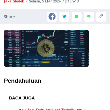
Jaka Gledek
Selasa, 5 Mar 2024, 12:15
WIB
Share
Pendahuluan
BACA JUGA