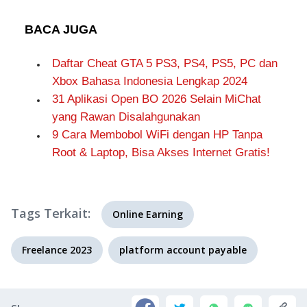
BACA JUGA
Daftar Cheat GTA 5 PS3, PS4, PS5, PC dan
Xbox Bahasa Indonesia Lengkap 2024
31 Aplikasi Open BO 2026 Selain MiChat
yang Rawan Disalahgunakan
9 Cara Membobol WiFi dengan HP Tanpa
Root & Laptop, Bisa Akses Internet Gratis!
Tags Terkait:
Online Earning
Freelance 2023
platform account payable