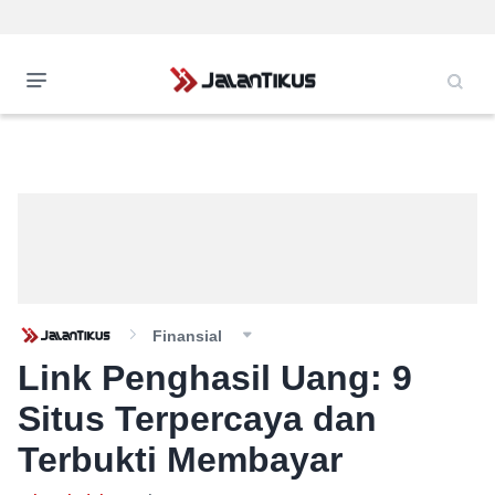
Finansial
Link Penghasil Uang: 9
Situs Terpercaya dan
Terbukti Membayar