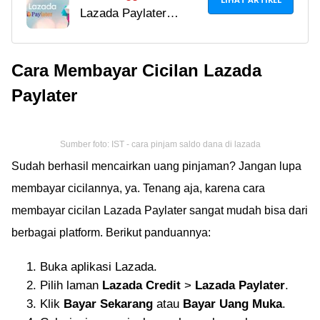
Lazada Paylater
Lazada Paylater, Bisa
adalah fitur
Belanja Online Cicilan
pembayaran cicilan
Tanpa Kartu Kredit!
Cara Membayar Cicilan Lazada
tanpa kartu kredit yang
bisa kamu gunakan di
Paylater
Lazada. Baca artikel
ini untuk tahu cara
menggunakan Lazada
Sumber foto: IST - cara pinjam saldo dana di lazada
Paylater dengan
Sudah berhasil mencairkan uang pinjaman? Jangan lupa
mudah dan aman!
membayar cicilannya, ya. Tenang aja, karena cara
membayar cicilan Lazada Paylater sangat mudah bisa dari
berbagai platform. Berikut panduannya:
Buka aplikasi Lazada.
Pilih laman
Lazada Credit
>
Lazada Paylater
.
Klik
Bayar Sekarang
atau
Bayar Uang Muka
.